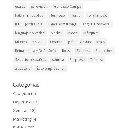
estrés
Eurovisión
Francisco Camps
hablar en público
Hermoso
Humor
Ibrahimovic
Ira
jordi evole
Lance Armstrong
lenguaje corporal
lenguaje no verbal
Merkel
Miedo
Márquez
Mítines
nervios
Obama
pablo iglesias
Rajoy
Reina Letizia y Doña Sofia
Rossi
Rubiales
Seducción
Selección española
sonrisa
Sorpresa
Tristeza
Zapatero
Éxito empresarial
Categorías
Abogacía
(5)
Deportes
(13)
General
(60)
Marketing
(4)
Política
(20)