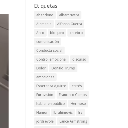
Etiquetas
abandono
albert rivera
Alemania
Alfonso Guerra
Asco
bloqueo
cerebro
comunicación
Conducta social
Control emocional
discurso
Dolor
Donald Trump
emociones
Esperanza Aguirre
estrés
Eurovisión
Francisco Camps
hablar en público
Hermoso
Humor
Ibrahimovic
Ira
jordi evole
Lance Armstrong