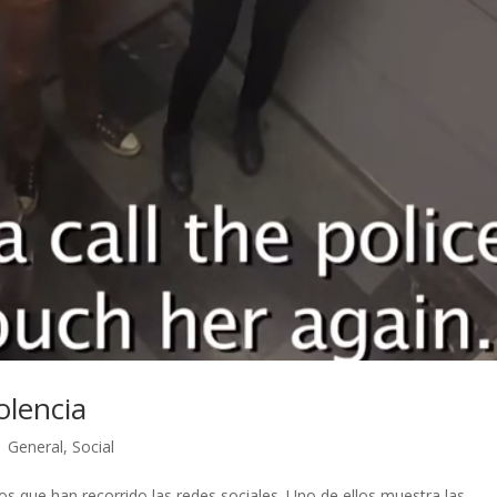
olencia
|
General
,
Social
os que han recorrido las redes sociales. Uno de ellos muestra las