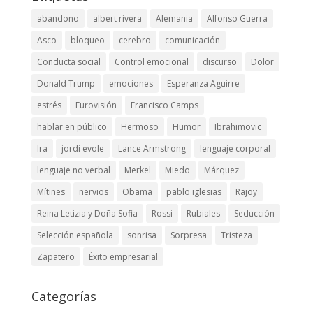
abandono
albert rivera
Alemania
Alfonso Guerra
Asco
bloqueo
cerebro
comunicación
Conducta social
Control emocional
discurso
Dolor
Donald Trump
emociones
Esperanza Aguirre
estrés
Eurovisión
Francisco Camps
hablar en público
Hermoso
Humor
Ibrahimovic
Ira
jordi evole
Lance Armstrong
lenguaje corporal
lenguaje no verbal
Merkel
Miedo
Márquez
Mítines
nervios
Obama
pablo iglesias
Rajoy
Reina Letizia y Doña Sofia
Rossi
Rubiales
Seducción
Selección española
sonrisa
Sorpresa
Tristeza
Zapatero
Éxito empresarial
Categorías