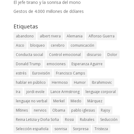
El jefe tirano y la sonrisa del mono
Gestos de 4.000 millones de dólares
Etiquetas
abandono
albert rivera
Alemania
Alfonso Guerra
Asco
bloqueo
cerebro
comunicación
Conducta social
Control emocional
discurso
Dolor
Donald Trump
emociones
Esperanza Aguirre
estrés
Eurovisión
Francisco Camps
hablar en público
Hermoso
Humor
Ibrahimovic
Ira
jordi evole
Lance Armstrong
lenguaje corporal
lenguaje no verbal
Merkel
Miedo
Márquez
Mítines
nervios
Obama
pablo iglesias
Rajoy
Reina Letizia y Doña Sofia
Rossi
Rubiales
Seducción
Selección española
sonrisa
Sorpresa
Tristeza