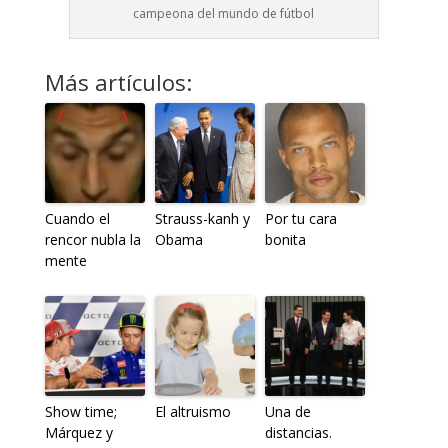
campeona del mundo de fútbol
Más artículos:
Cuando el
Strauss-kanh y
Por tu cara
rencor nubla la
Obama
bonita
mente
Show time;
El altruismo
Una de
Márquez y
distancias.