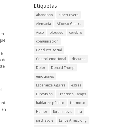
Etiquetas
abandono
albert rivera
Alemania
Alfonso Guerra
o
Asco
bloqueo
cerebro
 en
que
comunicación
Conducta social
se
Control emocional
discurso
o de
ste
Dolor
Donald Trump
emociones
Esperanza Aguirre
estrés
al
Eurovisión
Francisco Camps
 ante
hablar en público
Hermoso
o en
Humor
Ibrahimovic
Ira
jordi evole
Lance Armstrong