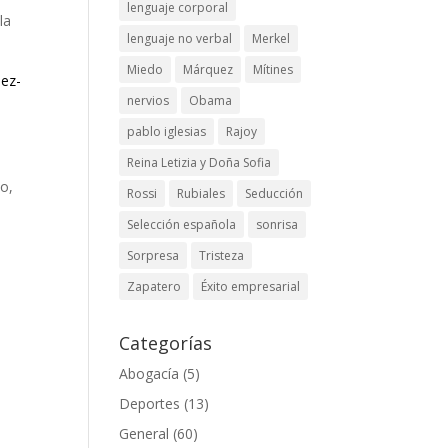
lenguaje corporal
la
lenguaje no verbal
Merkel
Miedo
Márquez
Mítines
uez-
nervios
Obama
pablo iglesias
Rajoy
Reina Letizia y Doña Sofia
do,
Rossi
Rubiales
Seducción
Selección española
sonrisa
Sorpresa
Tristeza
Zapatero
Éxito empresarial
Categorías
Abogacía
(5)
Deportes
(13)
General
(60)