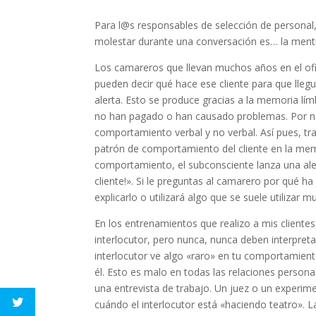
Para l@s responsables de selección de personal,
molestar durante una conversación es… la mentir
Los camareros que llevan muchos años en el ofi
pueden decir qué hace ese cliente para que lleg
alerta. Esto se produce gracias a la memoria lí
no han pagado o han causado problemas. Por no
comportamiento verbal y no verbal. Así pues, tr
patrón de comportamiento del cliente en la memo
comportamiento, el subconsciente lanza una alert
cliente!». Si le preguntas al camarero por qué
explicarlo o utilizará algo que se suele utilizar 
En los entrenamientos que realizo a mis cliente
interlocutor, pero nunca, nunca deben interpret
interlocutor ve algo «raro» en tu comportamiento
él. Esto es malo en todas las relaciones perso
una entrevista de trabajo. Un juez o un experi
cuándo el interlocutor está «haciendo teatro». 