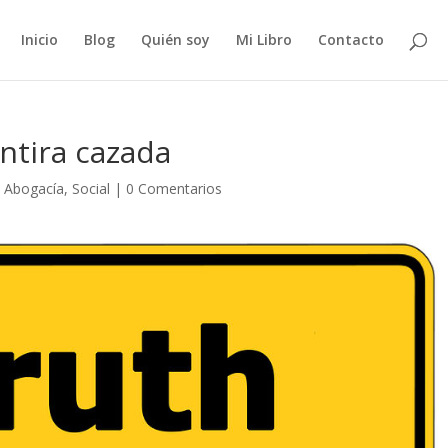
Inicio
Blog
Quién soy
Mi Libro
Contacto
ntira cazada
|
Abogacía
,
Social
|
0 Comentarios