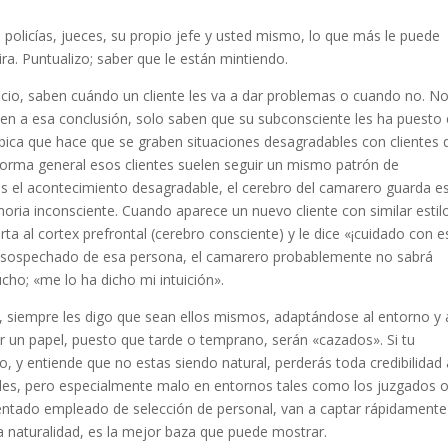
 policías, jueces, su propio jefe y usted mismo, lo que más le puede
a. Puntualizo; saber que le están mintiendo.
cio, saben cuándo un cliente les va a dar problemas o cuando no. N
uen a esa conclusión, solo saben que su subconsciente les ha puesto
mbica que hace que se graben situaciones desagradables con clientes 
rma general esos clientes suelen seguir un mismo patrón de
as el acontecimiento desagradable, el cerebro del camarero guarda e
ria inconsciente. Cuando aparece un nuevo cliente con similar estil
a al cortex prefrontal (cerebro consciente) y le dice «¡cuidado con e
 ha sospechado de esa persona, el camarero probablemente no sabrá
mucho; «me lo ha dicho mi intuición».
s, siempre les digo que sean ellos mismos, adaptándose al entorno y 
ar un papel, puesto que tarde o temprano, serán «cazados». Si tu
, y entiende que no estas siendo natural, perderás toda credibilidad
nales, pero especialmente malo en entornos tales como los juzgados 
mentado empleado de selección de personal, van a captar rápidamente
La naturalidad, es la mejor baza que puede mostrar.