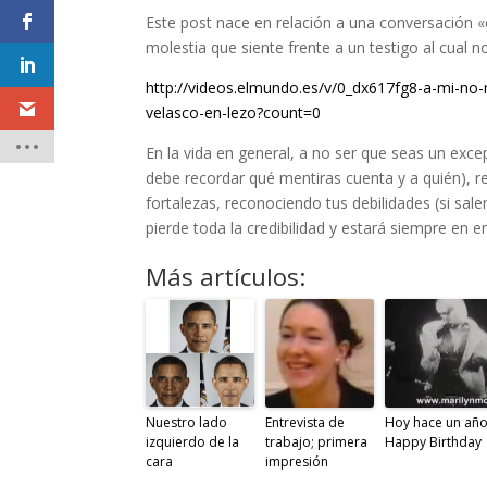
Este post nace en relación a una conversación «c
molestia que siente frente a un testigo al cual no
http://videos.elmundo.es/v/0_dx617fg8-a-mi-no-
velasco-en-lezo?count=0
En la vida en general, a no ser que seas un exc
debe recordar qué mentiras cuenta y a quién), 
fortalezas, reconociendo tus debilidades (si sal
pierde toda la credibilidad y estará siempre en 
Más artículos:
Nuestro lado
Entrevista de
Hoy hace un año
izquierdo de la
trabajo; primera
Happy Birthday
cara
impresión