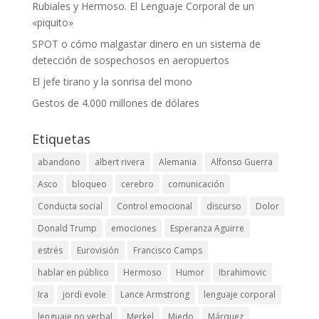
Rubiales y Hermoso. El Lenguaje Corporal de un
«piquito»
SPOT o cómo malgastar dinero en un sistema de
detección de sospechosos en aeropuertos
El jefe tirano y la sonrisa del mono
Gestos de 4.000 millones de dólares
Etiquetas
abandono
albert rivera
Alemania
Alfonso Guerra
Asco
bloqueo
cerebro
comunicación
Conducta social
Control emocional
discurso
Dolor
Donald Trump
emociones
Esperanza Aguirre
estrés
Eurovisión
Francisco Camps
hablar en público
Hermoso
Humor
Ibrahimovic
Ira
jordi evole
Lance Armstrong
lenguaje corporal
lenguaje no verbal
Merkel
Miedo
Márquez