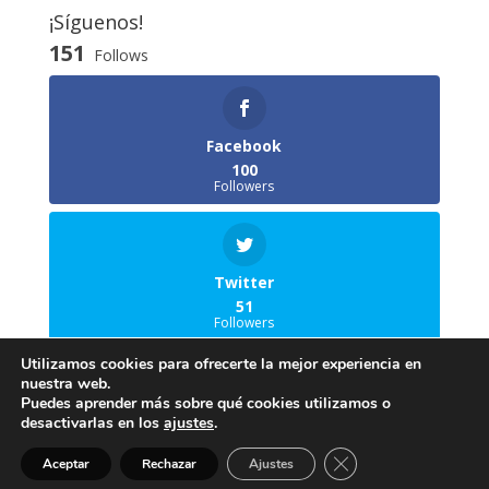
¡Síguenos!
151
Follows
Facebook
100
Followers
Twitter
51
Followers
Utilizamos cookies para ofrecerte la mejor experiencia en
nuestra web.
Puedes aprender más sobre qué cookies utilizamos o
desactivarlas en los
ajustes
.
© Antonio José Delgado Lacal |
Aviso Legal
-
Cerrar el banner de 
Aceptar
Rechazar
Ajustes
Política de Cookies
-
Política de Privacidad