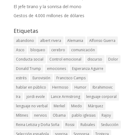
El jefe tirano y la sonrisa del mono
Gestos de 4.000 millones de dólares
Etiquetas
abandono
albert rivera
Alemania
Alfonso Guerra
Asco
bloqueo
cerebro
comunicación
Conducta social
Control emocional
discurso
Dolor
Donald Trump
emociones
Esperanza Aguirre
estrés
Eurovisión
Francisco Camps
hablar en público
Hermoso
Humor
Ibrahimovic
Ira
jordi evole
Lance Armstrong
lenguaje corporal
lenguaje no verbal
Merkel
Miedo
Márquez
Mítines
nervios
Obama
pablo iglesias
Rajoy
Reina Letizia y Doña Sofia
Rossi
Rubiales
Seducción
Selección española
sonrisa
Sorpresa
Tristeza