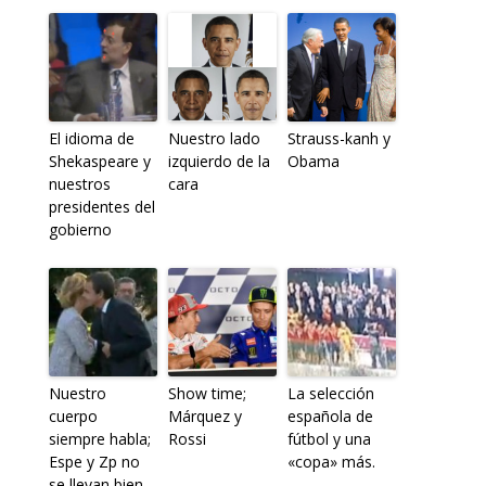
El idioma de
Nuestro lado
Strauss-kanh y
Shekaspeare y
izquierdo de la
Obama
nuestros
cara
presidentes del
gobierno
Nuestro
Show time;
La selección
cuerpo
Márquez y
española de
siempre habla;
Rossi
fútbol y una
Espe y Zp no
«copa» más.
se llevan bien