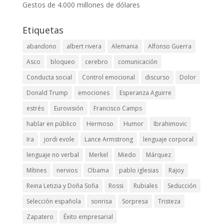
Gestos de 4.000 millones de dólares
Etiquetas
abandono
albert rivera
Alemania
Alfonso Guerra
Asco
bloqueo
cerebro
comunicación
Conducta social
Control emocional
discurso
Dolor
Donald Trump
emociones
Esperanza Aguirre
estrés
Eurovisión
Francisco Camps
hablar en público
Hermoso
Humor
Ibrahimovic
Ira
jordi evole
Lance Armstrong
lenguaje corporal
lenguaje no verbal
Merkel
Miedo
Márquez
Mítines
nervios
Obama
pablo iglesias
Rajoy
Reina Letizia y Doña Sofia
Rossi
Rubiales
Seducción
Selección española
sonrisa
Sorpresa
Tristeza
Zapatero
Éxito empresarial